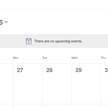
6
There are no upcoming events.
Mon
Tue
Wed
Thu
0
0
0
0
27
28
29
3
e
e
e
e
v
v
v
v
e
e
e
e
n
n
n