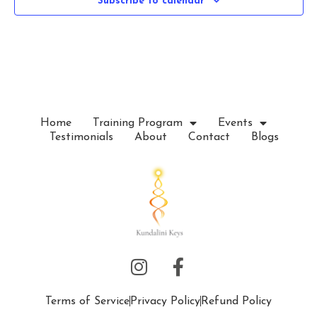
d
n
Subscribe to calendar
o
V
t
n
i
s
e
w
Home
Training Program
Events
Testimonials
About
Contact
Blogs
s
N
a
v
i
g
Terms of Service
Privacy Policy
Refund Policy